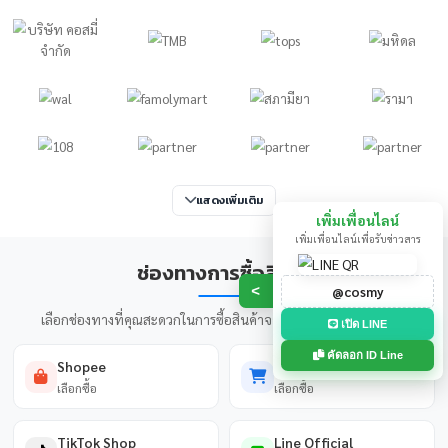
9in1 WILBUR
FluA+B/RSV+ADV/MP+hMPV
/COVID-19+hRV/HPIV Ag
Rapid Test
ดูสินค้าทั้งหมด
ลูกค้าของเรา
บริษัทและองค์กรชั้นนำกว่า 100 แห่งที่ไว้วางใจในผลิตภัณฑ์และบ
เรา