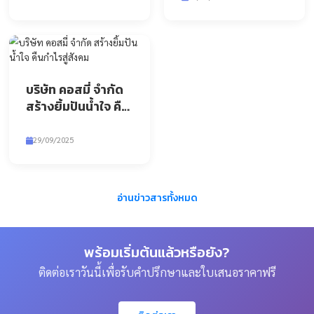
หรือ
ขอใบเสนอราคา
จากเราโดยตรง
ข่าวสารล่าสุด
บริจาคสิ่งของช่วย
บริษัท คอสมี่ จำ
เหลือชายแดนไทย-
ร่วมกับ มูลนิธิเส้
กัมพูชา และน้ำท่วม
บริจาคสิ่งของเพื่อสนับสนุน
ด้าย มอบผ้าอ้อ
ในพื้นที่ภาคเหนือ
การทำงานในการช...
บริษัท คอสมี่ จำกัด ร่วม
ผู้ใหญ่โยเกช แล
มูลนิธิเส้นด้า�...
29/09/2025