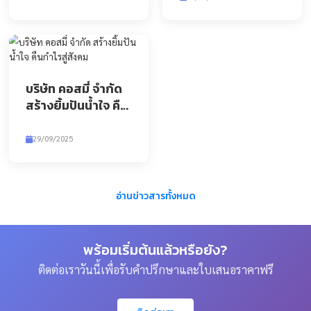
หรือ
ขอใบเสนอราคา
จากเราโดยตรง
ข่าวสารล่าสุด
บริจาคสิ่งของช่วย
บริษัท คอสมี่ จำ
เหลือชายแดนไทย-
ร่วมกับ มูลนิธิเส้
กัมพูชา และน้ำท่วม
บริจาคสิ่งของเพื่อสนับสนุน
ด้าย มอบผ้าอ้อ
ในพื้นที่ภาคเหนือ
การทำงานในการช...
บริษัท คอสมี่ จำกัด ร่วม
ผู้ใหญ่โยเกช แล
มูลนิธิเส้นด้า�...
29/09/2025