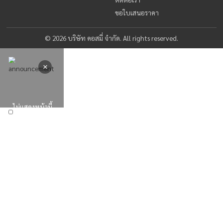
พร้อมเริ่มต้นแล้วหรือยัง?
ติดต่อเราวันนี้เพื่อรับคำปรึกษาและใบเสนอราคาฟ
ติดต่อเรา
ขอใบเสนอราคา
บริษัท คอสมี่ จำกัด นำเข้าและจัดจำหน่ายเครื่องมือทางการแพทย์
ติดต่อเรา
Cosmy.2019@gmail.com
02-165-0523