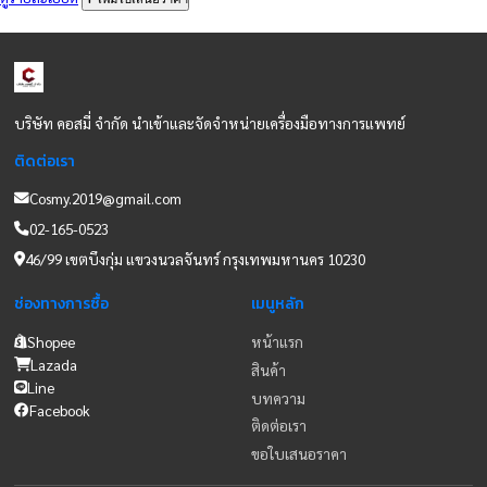
ดูรายละเอียด
เพิ่มใบเสนอราคา
เปิด LI
คัดลอก ID 
Wallias KN95 Medical Protective Face Mask
ดูรายละเอียด
เพิ่มใบเสนอราคา
WALLIAS N95 Respirator and Surgical Mask
ดูรายละเอียด
เพิ่มใบเสนอราคา
บริษัท คอสมี่ จำกัด นำเข้าและจัดจำหน่ายเครื่องมือทางการแพทย์
ติดต่อเรา
Cosmy.2019@gmail.com
02-165-0523
46/99 เขตบึงกุ่ม แขวงนวลจันทร์ กรุงเทพมหานคร 10230