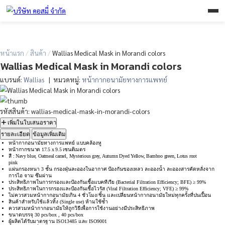
หน้าแรก
/
สินค้า
/
Wallias Medical Mask in Morandi colors
Wallias Medical Mask in Morandi colors
แบรนด์:
Wallias
| หมวดหมู่:
หน้ากากอนามัยทางการเเพทย์
รหัสสินค้า: wallias-medical-mask-in-morandi-colors
เพิ่มในใบเสนอราคา
รายละเอียด
ข้อมูลเพิ่มเติม
หน้ากากอนามัยทางการแพทย์ แบบคล้องหู
หน้ากากขนาด 17.5 x 9.5 เซนติเมตร
สี : Navy blue, Oatmeal camel, Mysterious grey, Autumn Dyed Yellow, Bamboo green, Lotus r
pink
แผ่นกรองหนา 3 ชั้น กรองฝุ่นละอองในอากาศ ป้องกันของเหลว ละอองน้ำ ละอองสารค
การไอ จาม ซึมผ่าน
ประสิทธิภาพในก
ารกรองและป้
องกันเชื้อแบคทีเรีย (Bacterial Filtration Efficiency; BF
ประสิทธิภาพในการกรองและป้องกันเชื้อไวรัส (Viral Filtration Efficiency; VFE) ≥ 99%