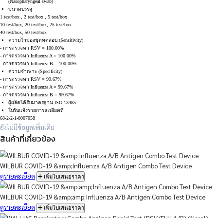
ใหญ่สายพันธุ์บีเบื้องต้น (Screening test)
หลักการ Immunochromatographic assay
สามารถอ่านผลได้ภายใน
15 นาที
ทดสอบโดยใช้ตัวอย่างจาก
เยื่อบุโพรงจมูกด้านหลัง
(Nasopharyngeal swab)
ขนาดบรรจุ
1 test/box , 2 test/box , 5 test/box
10 test/box, 20 test/box, 25 test/box
40 test/box, 50 test/box
ความไวของชุดทดสอบ (Sensitivity)
- การตรวจหา RSV = 100.00%
- การตรวจหา Influenza A = 100.00%
- การตรวจหา Influenza B = 100.00%
ความจำเพาะ (Specificity)
- การตรวจหา RSV = 99.67%
- การตรวจหา Influenza A = 99.67%
- การตรวจหา Influenza B = 99.67%
ผู้ผลิตได้รับมาตรฐาน ISO 13485
ใบรับแจ้งรายการละเอียดที่
68-2-2-1-0007058
ยังไม่มีข้อมูลเพิ่มเติม
สินค้าที่เกี่ยวข้อง